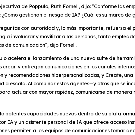
ejecutiva de Poppulo, Ruth Fornell, dijo: "Conforme las e
es: ¿Cómo gestionan el riesgo de IA? ¿Cuál es su marco 
preguntas con autoridad y, lo más importante, refuerza el
g a involucrar y movilizar a las personas, tanto emplead
as de comunicación", dijo Fornell.
ppulo acelera el lanzamiento de una nueva suite de herra
crean y entregan comunicaciones en los canales internos y
ón y recomendaciones hiperpersonalizadas, y
Create,
una 
d a escala. Al combinar estos agentes—y otros que se in
ara actuar con mayor rapidez, comunicarse de manera más
do potentes capacidades nuevas dentro de su plataforma
on IA y un asistente personal de IA que ofrece acceso in
ones permiten a los equipos de comunicaciones tomar deci