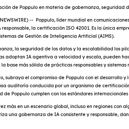
utación de Poppulo en materia de gobernanza, seguridad d
EWSWIRE) -- Poppulo, líder mundial en comunicaciones in
 responsable, la certificación ISO 42001. Es la única empr
temas de Gestión de Inteligencia Artificial (AIMS).
anza, la seguridad de los datos y la escalabilidad los pil
ras adoptan IA agentiva a velocidad y escala, pueden hac
a base más sólida de prácticas responsables y sistemas re
to, subraya el compromiso de Poppulo con el desarrollo y 
rosa auditoría conducida por un organismo de certificació
d de Poppulo cumplen con los estándares internacionales 
 más en un escenario global, incluso en regiones con alg
tiza una gobernanza de IA consistente y responsable, dan