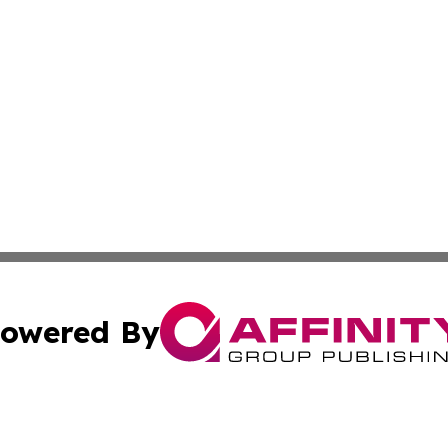
owered By
ubmit Press Release
Terms & Conditions
Copyright/DMCA