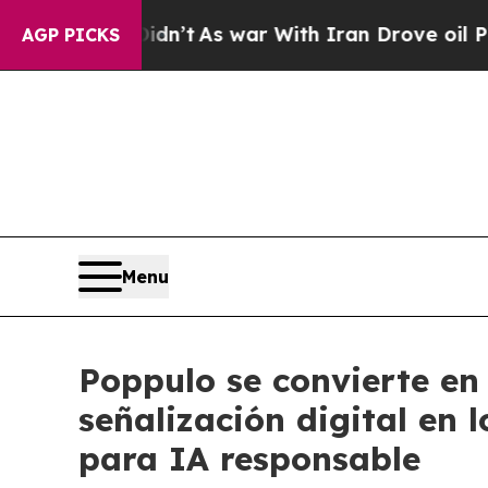
 it Didn’t
As war With Iran Drove oil Prices Hi
AGP PICKS
Menu
Poppulo se convierte en
señalización digital en 
para IA responsable