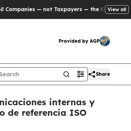
anies — not Taxpayers — the Chance to Cash in o
View all
Provided by AGP
Share
nicaciones internas y
to de referencia ISO