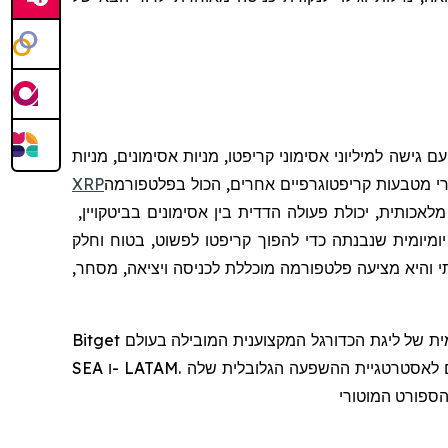
עם גישה למיליוני אסימוני קריפטו, מניות אסימונים, מניות
י מטבעות קריפטוגרפיים אחרים, הכול בפלטפורמה
XRP
כותית, יכולת פעולה הדדית בין אסימונים בביטקויין,
יומיומית שנבנתה כדי להפוך קריפטו לפשוט, בטוח וחלק
י
והיא
מצי
עה
פלטפורמה
מוכללת
לכניסה
ויציאה
,
מסחר
,
Bitget מניעה את אימוץ הקריפטו באמצעות שותפויות אסטרטגיות, כולל היותה שותפת הקריפטו הרשמית של ליגת הכדורגל המקצוענית המובילה בעולם, LALIGA, בשווקי EASTERN,