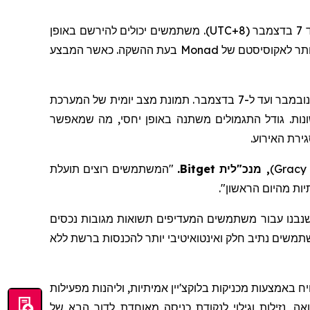
UTC+8
). משתמשים יכולים להירשם באופן
ותר לאקוסיסטם של
Monad
בעת ההשקה. כאשר המבצע
החל ב-24 בנובמבר ועד ל-7 בדצמבר. תמונת מצב יומית של המערכת
ת. גודל התגמולים משתנה באופן יחסי, מה שמאפשר
ירת האירוע.
Gracy
)
,
מנכ"לית Bitget
.
"המשתמשים רוצים תועלת
יות מהיום הראשון
".
נבנו עבור משתמשים המעדיפים תשואות מגובות נכסים
משים נתיב חלק ואינטואיטיבי יותר להכנסות ברשת ללא
ח באמצעות מכניקות בלוקצ'יין אמיתיות, וליהנות מפעילות
, נזילות וגילוי לנקודת כניסה מאוחדת לדור הבא של