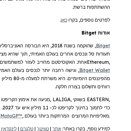
ההשתתפות ברשת.
לפרטים נוספים, בקרו
כאן
.
אודות
Bitget
Bitget
,
שהוקמה
בשנת 2018, היא הבורסה האוניברסלית (
תעודות סל ונכסים אחרים בעולם האמיתי, תוך שהיא מצ
,
Ethereum
אחת. האקוסיסטם מחוייב לעזור למשתמשים לס
Wallet
Bitget
, וגישה רחבה יותר לנכסים בעולם האמי
מהפיננסים היומיומיים. היא
משרתת
למעלה
מ
-80
מיליון
מ
רווחים
ותשלום
בצורה
חלקה
.
, מאליפויות המרוצים המרתקות ביותר בעולם.
MotoGP™
הספורט המוטורי, et
למידע נוסף, בקרו
באתר:
אתר
|
טוויטר
|
טלגרם
|
לינקדאין
|