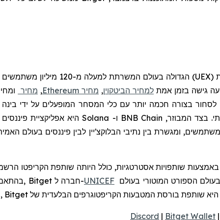
UEX
)
הגדולה בעולם
המשרתת למעלה מ-120
מיליון משתמשים
יעה גישה בזמן אמת
למחיר הביטקוין
,
מחיר
Ethereum
,
מחיר
ומחיר
חור בצורה חכמה יותר עם כלי המסחר המופעלים על ידי בינה מלא
תי. בצד המבוזר,
BNB Chain
ו-
Solana
היא אפליקציית פיננסים 
שתמשים
,
ומגשרת
בין
נתיבי
הבלוקצ
'
יין
לבין
פיננסים
בעולם
האמית
כדי לתמוך בחינוך לקריפטו לכ- 1.1 מיליון איש עד 2027. בעולם הספורט המוטורי בעולם
UNICEF
SEA ו- LATAM. בהתאם לאסטרטגיית ההשפעה הגלובלית שלה, Bitget חברה ל-
Bitg היא שותפת בורסת המטבעות הקריפטוגרפים הבלעדית של
Discord
|
Bitget Wallet