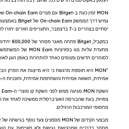
לעסוק באקוסיטמים חדשים ככל שהעניין בפיתוח
L1
מודולר
MON
זמין כעת ב-
Bitget
עם מנויים
On-chain Earn
שפתו
גמיש דרך הממשק
On-chain Earn
של
Bitget
באמצעות 
יסתיים בצהריים ב-7 בדצמבר, התעריפים חוזרים יחזרו לקו הבסיס הסטנדרטי שלהם, כפי שיוצג בדף המוצר.
במקביל,
Bitget
פתחה מאגר מסחר של 800,000 יחידות
מתעדת עליות נטו בפוזיציות
MON Earn
של המשתמשים,
לסוחרים חדשים ומנוסים כאחד להתחרות באופן הוגן לאורך
"MON היא תוספת מרגשת כי היא מייצגת את הפרק הבא של עיצוב בלוקצ'יין שמבוסס על ביצועים," אמרה גרייסי צ'ן
אמיתית, תשואה אמיתית והשתתפות אמיתית, ותוכניות ה-
n
השקת
MON
מגיעה ממש לפני השקת קו מוצרי ה-
 Earn
צפויות. בעת שהבורסה האוניברסלית ממשיכה לאחד את
i
מחסומי המורכבות הרגילים.
מבצעי הקידום של
MON
מסמנים צעד נוסף בגישתה של
t
מסחר
בדרכים שמרגישות נגישות ולא מאיימות. עם הש