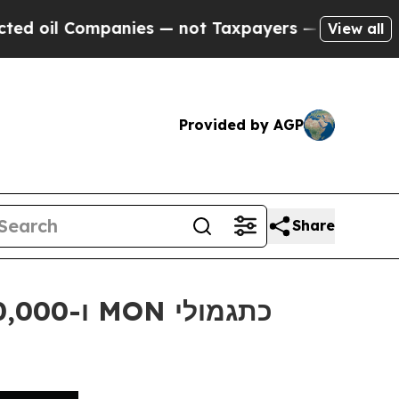
 Companies — not Taxpayers — the Chance to Cash
View all
Provided by AGP
Share