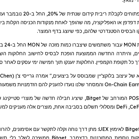
י מואץ.
חים לקבלת ריבית קידום שנתית של 20%, החל ב-20 נובמבר ועד 7 בדצמבר (
דפדפן או האפליקציה, מה שהופך לאחת מנקודות הכניסה הקלות בי
MON
עבור משתמשים שיצברו כמות מזכה של
MON
 והיתרה החדשה הממוצעת הופכת לבסיס לחישוב החלוקות השונו
 כל תקופת הקמפיין. החלוקות יוענקו תוך חמישה ימי עסקים לאחר סג
 Chen
(
On-Chain Ear
והמסחר שלנו נועדו להעניק להם הזדמנויות משמעות
POS
המורחב של
Bitget
, שיציג חבילה חדשה של מוצרי
סטייקינג
ש
CeF
,
DeFi
ומסלולי תשלום בסביבה אחת, מוצרים אלה מעניקים למשת
Bitge
לאימוץ
UEX
: מתן דרך נוחה וקלה לתקשר עם אסימונים, להרווי
קות נוספות המתוכננות בדצמבר,
Bitget
ממשיכה לשלב כלי תשואה